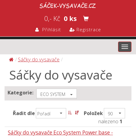
0,- Kč
0 ks
Přihlásit
Registrace
Toggl
navig
Sáčky do vysavače
Sáčky do vysavače
Kategorie:
ECO SYSTEM
Řadit dle
Položek
Pořadí
90
nalezeno
1
Sáčky do vysavače Eco System Power base -