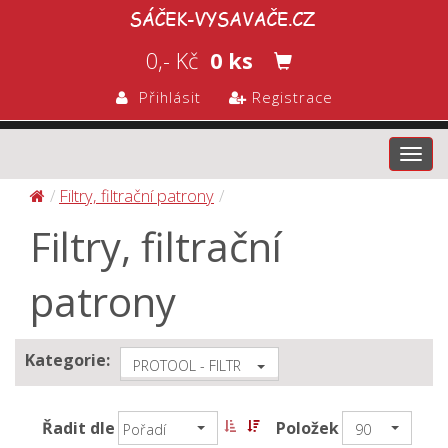
0,- Kč
0 ks
Přihlásit
Registrace
Toggl
navig
Filtry, filtrační patrony
Filtry, filtrační
patrony
Kategorie:
PROTOOL - FILTR
Řadit dle
Položek
Pořadí
90