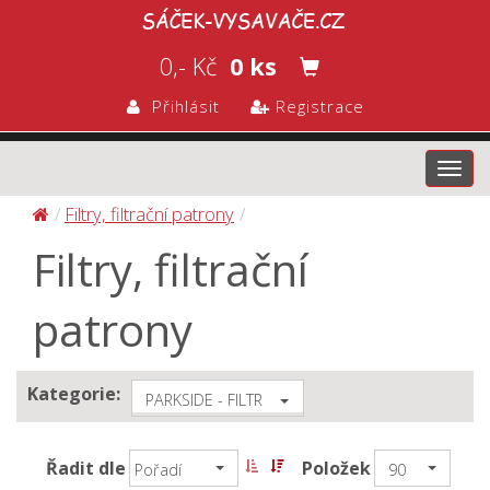
0,- Kč
0 ks
Přihlásit
Registrace
Toggl
navig
Filtry, filtrační patrony
Filtry, filtrační
patrony
Kategorie:
PARKSIDE - FILTR
Řadit dle
Položek
Pořadí
90