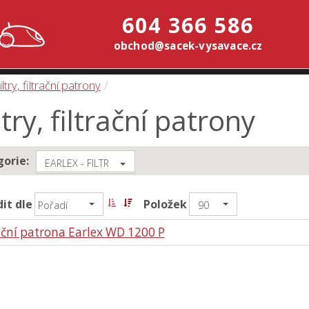
604 366 586
obchod@sacek-vysavace.cz
iltry, filtrační patrony
ltry, filtrační patrony
orie:
EARLEX - FILTR
it dle
Položek
Pořadí
90
ační patrona Earlex WD 1200 P