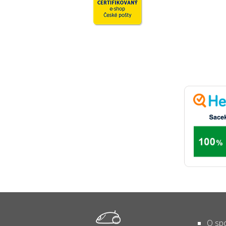
O spo