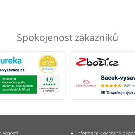
Spokojenost zákazníků
lečnosti
Informace k ochraně osob