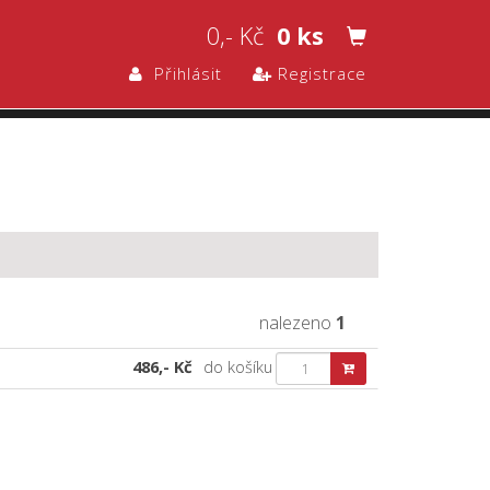
0,- Kč
0 ks
Přihlásit
Registrace
nalezeno
1
486,- Kč
do košíku