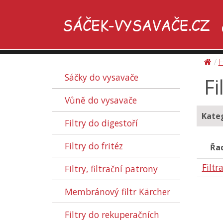
F
Sáčky do vysavače
Fi
Vůně do vysavače
Kateg
Filtry do digestoří
Filtry do fritéz
Řad
Filtr
Filtry, filtrační patrony
Membránový filtr Kärcher
Filtry do rekuperačních