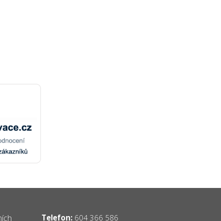
ních
Telefon:
604 366 586