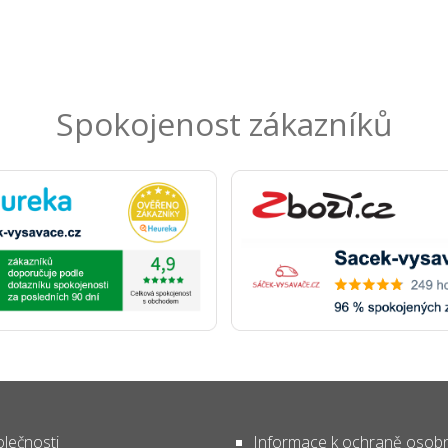
Spokojenost zákazníků
lečnosti
Informace k ochraně osob