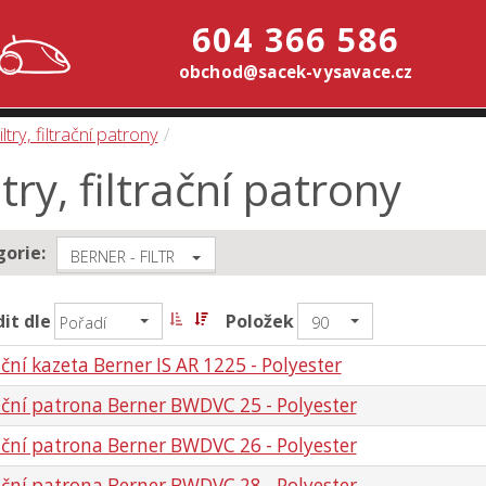
604 366 586
obchod@sacek-vysavace.cz
iltry, filtrační patrony
ltry, filtrační patrony
orie:
BERNER - FILTR
it dle
Položek
Pořadí
90
ační kazeta Berner IS AR 1225 - Polyester
ační patrona Berner BWDVC 25 - Polyester
ační patrona Berner BWDVC 26 - Polyester
ační patrona Berner BWDVC 28 - Polyester