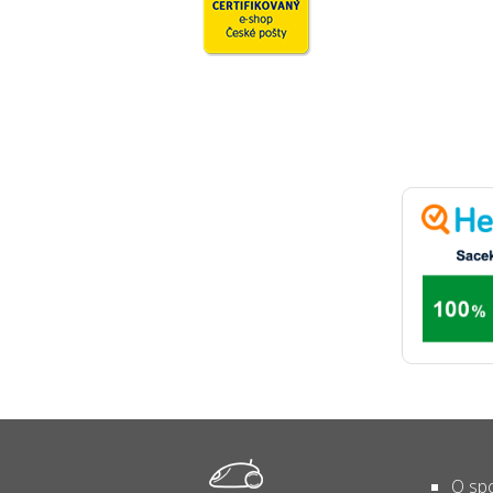
O spo