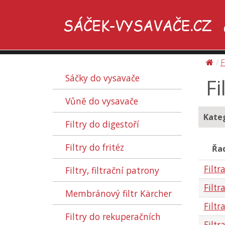
F
Sáčky do vysavače
Fi
Vůně do vysavače
Kateg
Filtry do digestoří
Filtry do fritéz
Řad
Filtr
Filtry, filtrační patrony
Filtr
Membránový filtr Kärcher
Filtr
Filtry do rekuperačních
Filtr