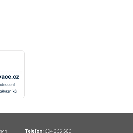
ních
Telefon:
604 366 586