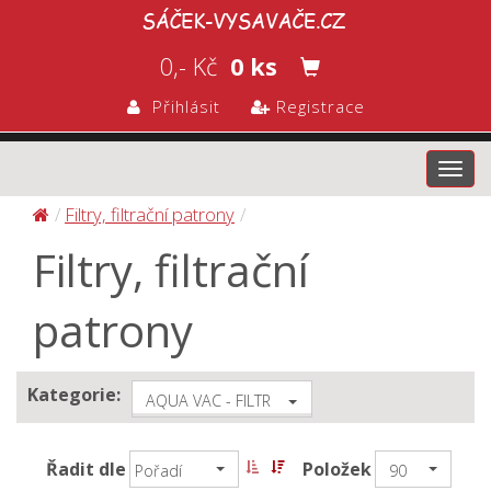
0,- Kč
0 ks
Přihlásit
Registrace
Toggl
navig
Filtry, filtrační patrony
Filtry, filtrační
patrony
Kategorie:
AQUA VAC - FILTR
Řadit dle
Položek
Pořadí
90