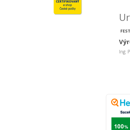
Ur
FES
Výr
Ing. 