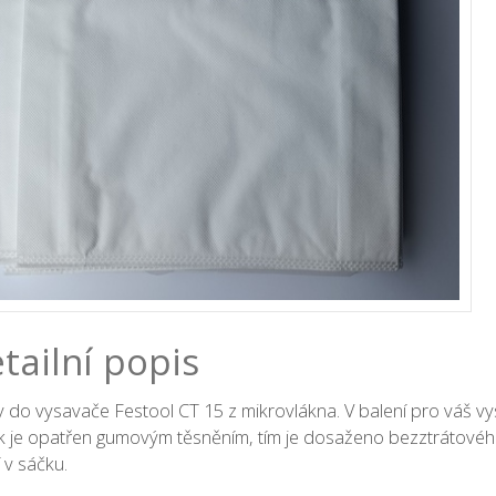
tailní popis
 do vysavače Festool CT 15 z mikrovlákna. V balení pro váš v
 je opatřen gumovým těsněním, tím je dosaženo bezztrátovéh
 v sáčku.