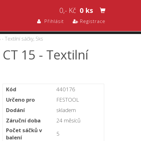
0,- Kč
0 ks
Přihlásit
Registrace
 Textilní sáčky, 5ks
CT 15 - Textilní
Kód
440176
Určeno pro
FESTOOL
Dodání
skladem
Záruční doba
24 měsíců
Počet sáčků v
5
balení