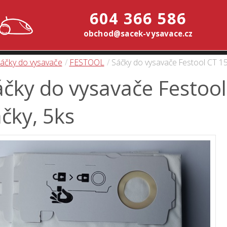
604 366 586
obchod@sacek-vysavace.cz
áčky do vysavače
FESTOOL
Sáčky do vysavače Festool CT 15 -
čky do vysavače Festool 
čky, 5ks