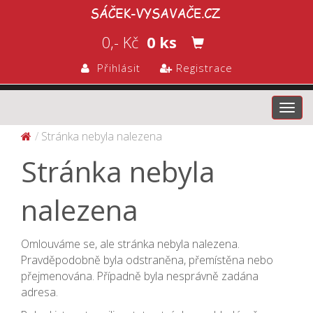
0,- Kč
0 ks
Přihlásit
Registrace
Toggl
navig
Stránka nebyla nalezena
Stránka nebyla
nalezena
Omlouváme se, ale stránka nebyla nalezena.
Pravděpodobně byla odstraněna, přemístěna nebo
přejmenována. Případně byla nesprávně zadána
adresa.