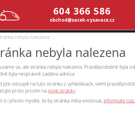
604 366 586
obchod@sacek-vysavace.cz
tránka nebyla nalezena
tránka nebyla nalezena
váme se, ale stránka nebyla nalezena. Pravděpodobně byla o
dně byla nesprávně zadána adresa.
 jste vstoupili na tuto stránku z vyhledávače, velmi pravděpodo
čujte proto prosím na
nové stránky
.
 si i přesto myslíte, že by stránka měla existovat,
informujte nás