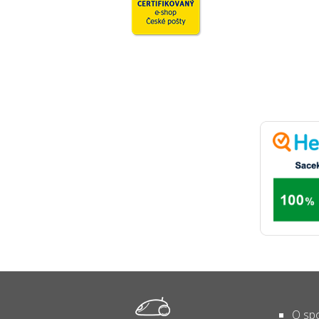
O spo