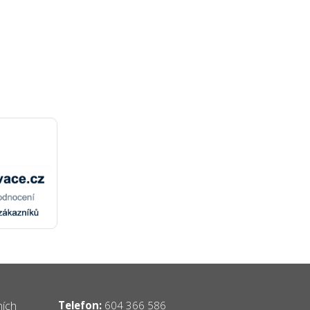
ních
Telefon:
604 366 586