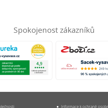
Spokojenost zákazníků
lečnosti
Informace k ochraně osob