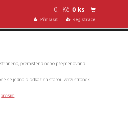
0,- Kč
0 ks
Přihlásit
Registrace
dstraněna, přemístěna nebo přejmenována.
bně se jedná o odkaz na starou verzi stránek.
 prosím
.