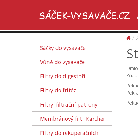
S
Sáčky do vysavače
S
Vůně do vysavače
Omlou
Přípa
Filtry do digestoří
Pokud
Filtry do fritéz
Pokra
Pokud
Filtry, filtrační patrony
Membránový filtr Kärcher
Filtry do rekuperačních